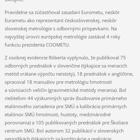
Pravidelne sa zúčastňoval zasadaní Eurometu, neskôr
Eurametu ako reprezentant československej, neskôr
slovenskej metrológie s odbornými príspevkami. Na
najvyššej úrovni európskej metrológie zastával 4 roky
funkciu prezidenta COOMETU.
Z osobnej evidencie Róberta vyplynulo, že publikoval 75
odborných prednášok v slovenčine (týkajúce sa meracích
metód vrátane výpočtu neistoty), 18 prednášok v angličtine,
spracoval 18 manuálov pre metrológiu hmotnosti
a súvisiacich veličín (gravimetrické metódy merania). Bol
riešiteľom 44 výskumných správ (budovanie primárneho
etalónového zariadenia pre SMÚ a kalibrácia primárnych
etalónov SMÚ hmotnosti, hustoty, medzinárodné
porovnania) a 105 publikovaných prednášok pre Školiace
centrum SMÚ. Bol autorom 32 publikácií v slovenských
periodikách (týkajúcich sa konštrukcie a realizácie