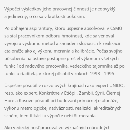
Výpočet výsledkov jeho pracovnej činnosti je neobvyklý
a jedinečný, o čo sa v krátkosti pokúsim.
Po obhájení ašpirantúry, ktorú úspešne absolvoval v ČSMÚ
sa stal pracovníkom odboru hmotnosti, kde sa venoval
vývoju a výskumu metód a zariadení slúžiacich k realizácii
etalonáže ako aj výkonu merania a kalibrácie. Počas svojho
pôsobenia na ústave postupne prešiel výkonom všetkých
funkcií od radového pracovníka, vedeckého tajomníka až po
funkciu riaditeľa, v ktorej pôsobil v rokoch 1993 - 1995.
Úspešne pôsobil v rozvojových krajinách ako expert UNIDO,
resp. ako expert. Konkrétne v Etiópii, Zambii, Sýrii, Čiernej
Hore a Kosove pôsobil pri budovaní primárnej etalonáže,
výkonu metrologickej nadväznosti, realizácii akreditačných
schém, identifikácii a výpočte neistôt merania.
Ako vedecký hosť pracoval vo význačných národných