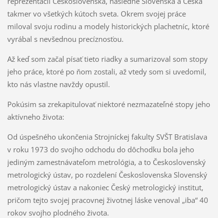
reprezentácii Československa, následne Slovenska a Česka
takmer vo všetkých kútoch sveta. Okrem svojej práce
miloval svoju rodinu a modely historických plachetníc, ktoré
vyrábal s nevšednou precíznosťou.
Až keď som začal písať tieto riadky a sumarizoval som stopy
jeho práce, ktoré po ňom zostali, až vtedy som si uvedomil,
kto nás vlastne navždy opustil.
Pokúsim sa zrekapitulovať niektoré nezmazateľné stopy jeho
aktívneho života:
Od úspešného ukončenia Strojníckej fakulty SVŠT Bratislava
v roku 1973 do svojho odchodu do dôchodku bola jeho
jediným zamestnávateľom metrológia, a to Československý
metrologický ústav, po rozdelení Československa Slovenský
metrologický ústav a nakoniec Český metrologický institut,
pričom tejto svojej pracovnej životnej láske venoval „iba“ 40
rokov svojho plodného života.