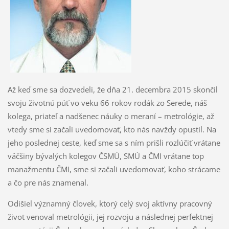
Až keď sme sa dozvedeli, že dňa 21. decembra 2015 skončil
svoju životnú púť vo veku 66 rokov rodák zo Serede, náš
kolega, priateľ a nadšenec náuky o meraní – metrológie, až
vtedy sme si začali uvedomovať, kto nás navždy opustil. Na
jeho poslednej ceste, keď sme sa s ním prišli rozlúčiť vrátane
väčšiny bývalých kolegov ČSMÚ, SMÚ a ČMI vrátane top
manažmentu ČMI, sme si začali uvedomovať, koho strácame
a čo pre nás znamenal.
Odišiel významný človek, ktorý celý svoj aktívny pracovný
život venoval metrológii, jej rozvoju a následnej perfektnej