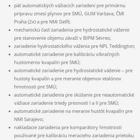
päť automatických vážiacich zariadení pre primárnu
prípravu zmesí plynov pre SMÚ, GUM Varšava, ČMI
Praha (2x) a pre NMi Delft;
mechanickú časť zariadenia pre hydrostatické váženie
pre stanovenie objemu závaží v BIPM Sévres;
zariadenie hydrostatického váženia pre NPL Teddington;
automatické zariadenie pre kalibráciu vibračných
hustomerov kvapalín pre SMÚ;
automatické zariadenie pre hydrostatické váženie – pre
hustoty kvapalín a pre meranie objemov etalónov
hmotnosti pre SMÚ;
automatické zariadenia pre skúšanie pre neautomatické
vážiace zariadenie triedy presnosti I a II pre SMÚ;
automatické zariadenie na meranie hustôt kvapalín pre
NMI Sarajevo;
nakladacie zariadenia pre komparátory hmotnosti
používané pre kalibráciu meracieho zariadenia prietoku