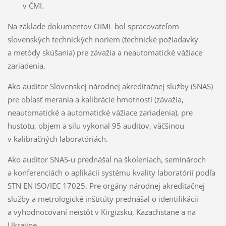
v ČMI.
Na základe dokumentov OIML bol spracovateľom
slovenských technických noriem (technické požiadavky
a metódy skúšania) pre závažia a neautomatické vážiace
zariadenia.
Ako audítor Slovenskej národnej akreditačnej služby (SNAS)
pre oblasť merania a kalibrácie hmotnosti (závažia,
neautomatické a automatické vážiace zariadenia), pre
hustotu, objem a silu vykonal 95 auditov, väčšinou
v kalibračných laboratóriách.
Ako audítor SNAS-u prednášal na školeniach, seminároch
a konferenciách o aplikácii systému kvality laboratórií podľa
STN EN ISO/IEC 17025. Pre orgány národnej akreditačnej
služby a metrologické inštitúty prednášal o identifikácii
a vyhodnocovaní neistôt v Kirgizsku, Kazachstane a na
Ukrajine.