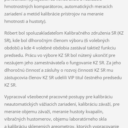
hmotnostných komparátorov, automatických meracích
zariadení a metód kalibrácie prístrojov na meranie
hmotnosti a hustoty).
Róbert bol spoluzakladateľom Kalibračného združenia SR (KZ
SR), kde bol dlhoročným členom výboru (6 volebných
období) a kde 4 volebné obdobia zastával taktiež funkciu
predsedu. Prácu vo výbore KZ SR bol nútený ukončiť pre
nezáujem jeho zamestnávateľa o fungovanie KZ SR. Za jeho
dlhoročnú činnosť a zásluhy o rozvoj činnosti KZ SR mu
zástupcovia členov KZ SR udelili VIP titul čestného predsedu
KZ SR.
Vypracoval všeobecné pracovné postupy pre kalibráciu
neautomatických vážiacich zariadení, kalibráciu závaží, pre
meranie objemu závaží, meranie hustoty kvapalín,
vibračných hustomerov, objemu laboratórneho skla
a kalibráciu sklenených areometrov, ktorých vypracovanie