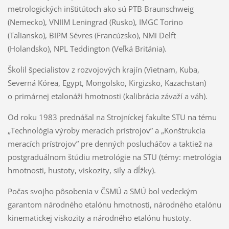
metrologických inštitútoch ako sú PTB Braunschweig
(Nemecko), VNIIM Leningrad (Rusko), IMGC Torino
(Taliansko), BIPM Sévres (Francúzsko), NMi Delft
(Holandsko), NPL Teddington (Veľká Británia).
Školil špecialistov z rozvojových krajín (Vietnam, Kuba,
Severná Kórea, Egypt, Mongolsko, Kirgizsko, Kazachstan)
o primárnej etalonáži hmotnosti (kalibrácia závaží a váh).
Od roku 1983 prednášal na Strojníckej fakulte STU na tému
„Technológia výroby meracích prístrojov” a „Konštrukcia
meracích prístrojov” pre denných poslucháčov a taktiež na
postgraduálnom štúdiu metrológie na STU (témy: metrológia
hmotnosti, hustoty, viskozity, sily a dĺžky).
Počas svojho pôsobenia v ČSMÚ a SMÚ bol vedeckým
garantom národného etalónu hmotnosti, národného etalónu
kinematickej viskozity a národného etalónu hustoty.