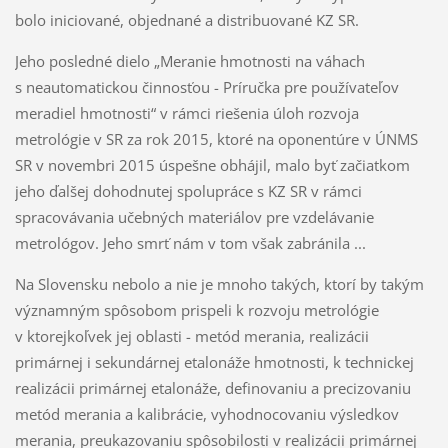
bolo iniciované, objednané a distribuované KZ SR.
Jeho posledné dielo „Meranie hmotnosti na váhach
s neautomatickou činnosťou - Príručka pre používateľov
meradiel hmotnosti“ v rámci riešenia úloh rozvoja
metrológie v SR za rok 2015, ktoré na oponentúre v ÚNMS
SR v novembri 2015 úspešne obhájil, malo byť začiatkom
jeho ďalšej dohodnutej spolupráce s KZ SR v rámci
spracovávania učebných materiálov pre vzdelávanie
metrológov. Jeho smrť nám v tom však zabránila ...
Na Slovensku nebolo a nie je mnoho takých, ktorí by takým
významným spôsobom prispeli k rozvoju metrológie
v ktorejkoľvek jej oblasti - metód merania, realizácii
primárnej i sekundárnej etalonáže hmotnosti, k technickej
realizácii primárnej etalonáže, definovaniu a precizovaniu
metód merania a kalibrácie, vyhodnocovaniu výsledkov
merania, preukazovaniu spôsobilosti v realizácii primárnej